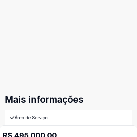
Mais informações
Área de Serviço
R$ 495.000,00
Armários Embutidos