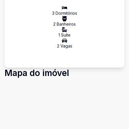
3
Dormitório
s
2
Banheiro
s
1
Suíte
2
Vaga
s
Mapa do imóvel