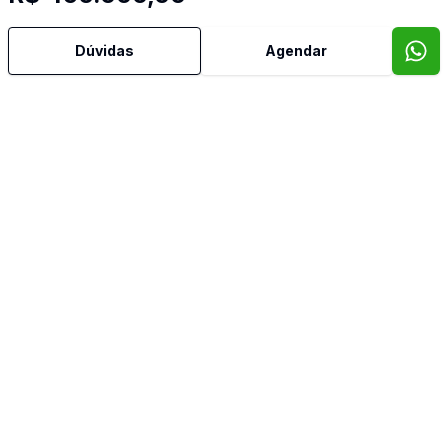
Banheiro Social
Dúvidas
Agendar
Copa
Cozinha
Cozinha Americana
Despensa
Dormitório com Armários
Estar Íntimo
Reformado