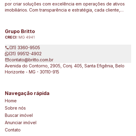
por criar soluções com excelência em operações de ativos
imobiliários. Com transparência e estratégia, cada cliente,
investidor e parceiro são direcionados de forma
personalizada a ter o melhor resultado em operações e
investimentos ligados ao mercado imobiliário, construção civil,
Grupo Britto
incorporação de empreendimentos, avaliações e perícias de
CRECI:
MG 4941
imóveis urbanos e rurais. Atuamos no Brasil e no exterior, junto
a clientes exigentes e de vários tipos e porte, que pretendem
(31) 3360-9505
expandir seus negócios.
(31) 99512-4902
contato@britto.com.br
Avenida do Contorno, 2905, Conj. 405, Santa Efigênia, Belo
Horizonte - MG - 30110-915
Navegação rápida
Home
Sobre nós
Buscar imóvel
Anunciar imóvel
Contato