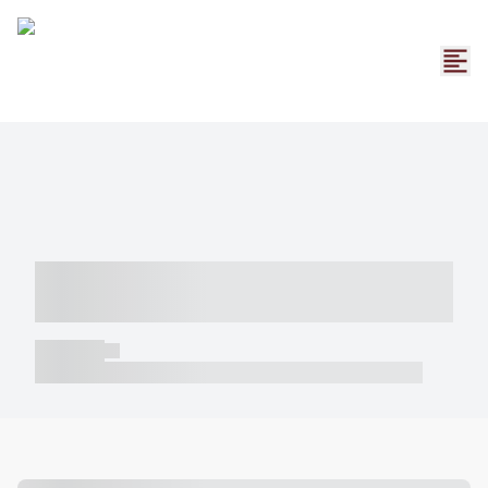
----- ----- -- ------ ---- ---- -- ----- -----
----- --- ------
----- -----
----- ----- -- ------ ---- ---- -- ----- ----- ----- --- ------