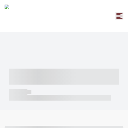
----- ----- -- ------ ---- ---- -- ----- -----
----- --- ------
----- -----
----- ----- -- ------ ---- ---- -- ----- ----- ----- --- ------