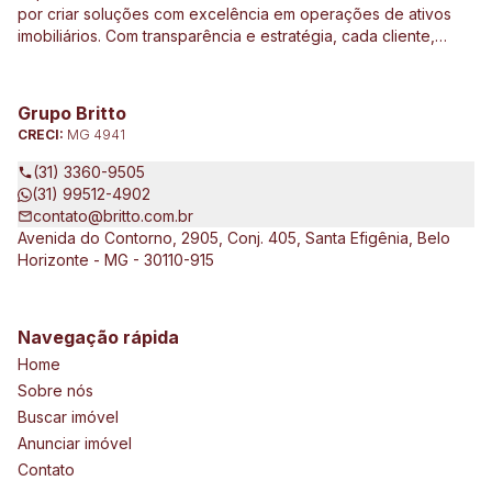
por criar soluções com excelência em operações de ativos
imobiliários. Com transparência e estratégia, cada cliente,
investidor e parceiro são direcionados de forma
personalizada a ter o melhor resultado em operações e
investimentos ligados ao mercado imobiliário, construção civil,
Grupo Britto
incorporação de empreendimentos, avaliações e perícias de
CRECI:
MG 4941
imóveis urbanos e rurais. Atuamos no Brasil e no exterior, junto
a clientes exigentes e de vários tipos e porte, que pretendem
(31) 3360-9505
expandir seus negócios.
(31) 99512-4902
contato@britto.com.br
Avenida do Contorno, 2905, Conj. 405, Santa Efigênia, Belo
Horizonte - MG - 30110-915
Navegação rápida
Home
Sobre nós
Buscar imóvel
Anunciar imóvel
Contato