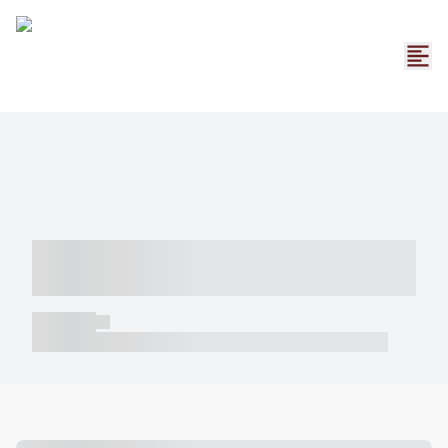
----- ----- -- ------ ---- ---- -- ----- -----
----- --- ------
----- -----
----- ----- -- ------ ---- ---- -- ----- ----- ----- --- ------