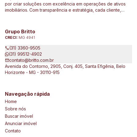
por criar soluções com excelência em operações de ativos
imobiliários. Com transparência e estratégia, cada cliente,
investidor e parceiro são direcionados de forma
personalizada a ter o melhor resultado em operações e
investimentos ligados ao mercado imobiliário, construção civil,
Grupo Britto
incorporação de empreendimentos, avaliações e perícias de
CRECI:
MG 4941
imóveis urbanos e rurais. Atuamos no Brasil e no exterior, junto
a clientes exigentes e de vários tipos e porte, que pretendem
(31) 3360-9505
expandir seus negócios.
(31) 99512-4902
contato@britto.com.br
Avenida do Contorno, 2905, Conj. 405, Santa Efigênia, Belo
Horizonte - MG - 30110-915
Navegação rápida
Home
Sobre nós
Buscar imóvel
Anunciar imóvel
Contato