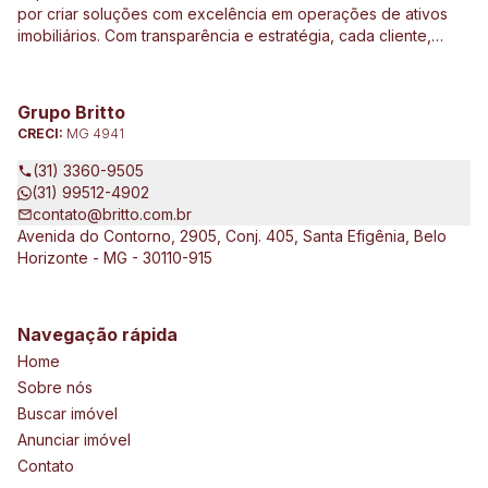
por criar soluções com excelência em operações de ativos
imobiliários. Com transparência e estratégia, cada cliente,
investidor e parceiro são direcionados de forma
personalizada a ter o melhor resultado em operações e
investimentos ligados ao mercado imobiliário, construção civil,
Grupo Britto
incorporação de empreendimentos, avaliações e perícias de
CRECI:
MG 4941
imóveis urbanos e rurais. Atuamos no Brasil e no exterior, junto
a clientes exigentes e de vários tipos e porte, que pretendem
(31) 3360-9505
expandir seus negócios.
(31) 99512-4902
contato@britto.com.br
Avenida do Contorno, 2905, Conj. 405, Santa Efigênia, Belo
Horizonte - MG - 30110-915
Navegação rápida
Home
Sobre nós
Buscar imóvel
Anunciar imóvel
Contato