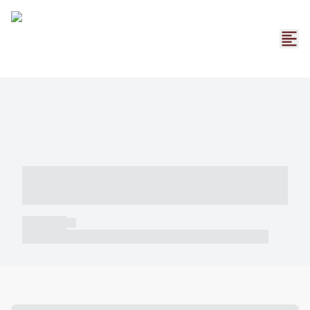
----- ----- -- ------ ---- ---- -- ----- -----
----- --- ------
----- -----
----- ----- -- ------ ---- ---- -- ----- ----- ----- --- ------