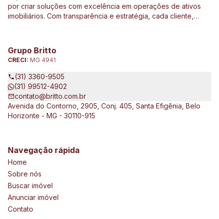
por criar soluções com excelência em operações de ativos
imobiliários. Com transparência e estratégia, cada cliente,
investidor e parceiro são direcionados de forma
personalizada a ter o melhor resultado em operações e
investimentos ligados ao mercado imobiliário, construção civil,
Grupo Britto
incorporação de empreendimentos, avaliações e perícias de
CRECI:
MG 4941
imóveis urbanos e rurais. Atuamos no Brasil e no exterior, junto
a clientes exigentes e de vários tipos e porte, que pretendem
(31) 3360-9505
expandir seus negócios.
(31) 99512-4902
contato@britto.com.br
Avenida do Contorno, 2905, Conj. 405, Santa Efigênia, Belo
Horizonte - MG - 30110-915
Navegação rápida
Home
Sobre nós
Buscar imóvel
Anunciar imóvel
Contato