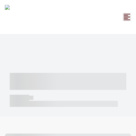
----- ----- -- ------ ---- ---- -- ----- -----
----- --- ------
----- -----
----- ----- -- ------ ---- ---- -- ----- ----- ----- --- ------