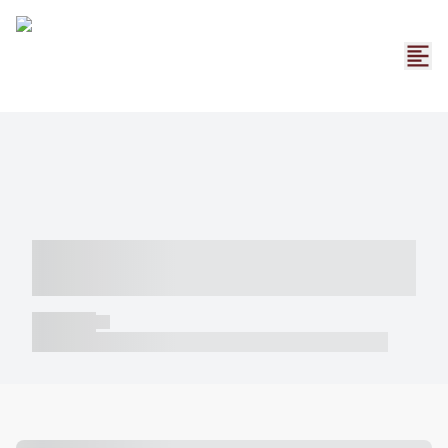
----- ----- -- ------ ---- ---- -- ----- -----
----- --- ------
----- -----
----- ----- -- ------ ---- ---- -- ----- ----- ----- --- ------