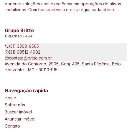
por criar soluções com excelência em operações de ativos
imobiliários. Com transparência e estratégia, cada cliente,
investidor e parceiro são direcionados de forma
personalizada a ter o melhor resultado em operações e
investimentos ligados ao mercado imobiliário, construção civil,
Grupo Britto
incorporação de empreendimentos, avaliações e perícias de
CRECI:
MG 4941
imóveis urbanos e rurais. Atuamos no Brasil e no exterior, junto
a clientes exigentes e de vários tipos e porte, que pretendem
(31) 3360-9505
expandir seus negócios.
(31) 99512-4902
contato@britto.com.br
Avenida do Contorno, 2905, Conj. 405, Santa Efigênia, Belo
Horizonte - MG - 30110-915
Navegação rápida
Home
Sobre nós
Buscar imóvel
Anunciar imóvel
Contato