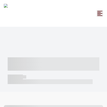
----- ----- -- ------ ---- ---- -- ----- -----
----- --- ------
----- -----
----- ----- -- ------ ---- ---- -- ----- ----- ----- --- ------