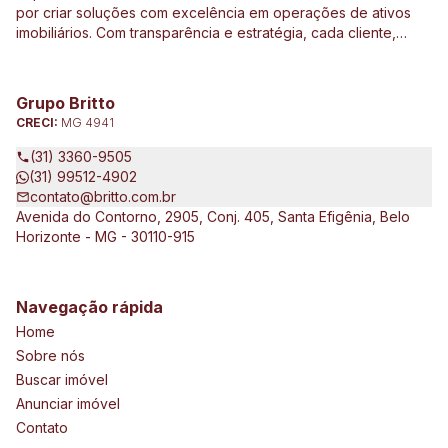
por criar soluções com excelência em operações de ativos
imobiliários. Com transparência e estratégia, cada cliente,
investidor e parceiro são direcionados de forma
personalizada a ter o melhor resultado em operações e
investimentos ligados ao mercado imobiliário, construção civil,
Grupo Britto
incorporação de empreendimentos, avaliações e perícias de
CRECI:
MG 4941
imóveis urbanos e rurais. Atuamos no Brasil e no exterior, junto
a clientes exigentes e de vários tipos e porte, que pretendem
(31) 3360-9505
expandir seus negócios.
(31) 99512-4902
contato@britto.com.br
Avenida do Contorno, 2905, Conj. 405, Santa Efigênia, Belo
Horizonte - MG - 30110-915
Navegação rápida
Home
Sobre nós
Buscar imóvel
Anunciar imóvel
Contato