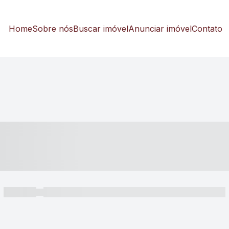
Home
Sobre nós
Buscar imóvel
Anunciar imóvel
Contato
----- ---- ---- -- ----
----- -----
----- ----- -- ------ ---- ---- -- ----- ----- ----- --- ------