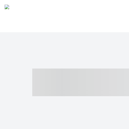
----- ----- -- -
- ------