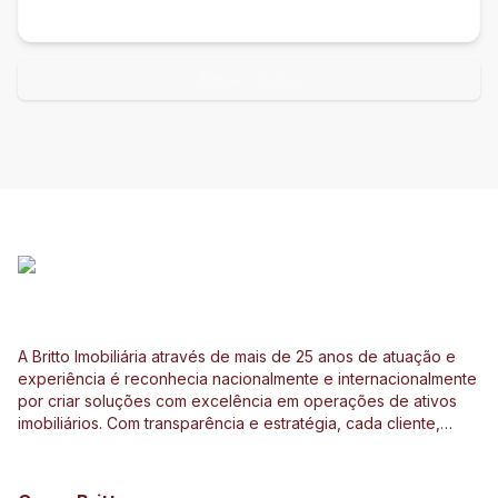
Enviar dados
A Britto Imobiliária através de mais de 25 anos de atuação e
experiência é reconhecia nacionalmente e internacionalmente
por criar soluções com excelência em operações de ativos
imobiliários. Com transparência e estratégia, cada cliente,
investidor e parceiro são direcionados de forma
personalizada a ter o melhor resultado em operações e
investimentos ligados ao mercado imobiliário, construção civil,