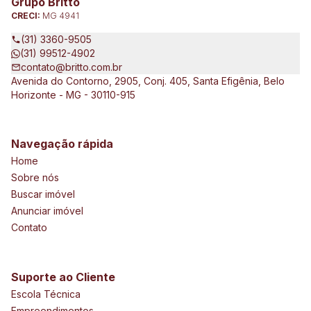
Grupo Britto
incorporação de empreendimentos, avaliações e perícias de
CRECI:
MG 4941
imóveis urbanos e rurais. Atuamos no Brasil e no exterior, junto
a clientes exigentes e de vários tipos e porte, que pretendem
(31) 3360-9505
expandir seus negócios.
(31) 99512-4902
contato@britto.com.br
Avenida do Contorno, 2905, Conj. 405, Santa Efigênia, Belo
Horizonte - MG - 30110-915
Navegação rápida
Home
Sobre nós
Buscar imóvel
Anunciar imóvel
Contato
Suporte ao Cliente
Escola Técnica
Empreendimentos