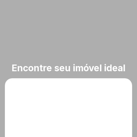
Encontre seu imóvel ideal
O que deseja?
Cidade
Bairro
Tipos de imóvel
Condomínio