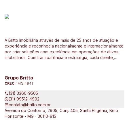
A Britto Imobiliária através de mais de 25 anos de atuação e
experiência é reconhecia nacionalmente e internacionalmente
por criar soluções com excelência em operações de ativos
imobiliários. Com transparência e estratégia, cada cliente,
investidor e parceiro são direcionados de forma
personalizada a ter o melhor resultado em operações e
investimentos ligados ao mercado imobiliário, construção civil,
Grupo Britto
incorporação de empreendimentos, avaliações e perícias de
CRECI:
MG 4941
imóveis urbanos e rurais. Atuamos no Brasil e no exterior, junto
a clientes exigentes e de vários tipos e porte, que pretendem
(31) 3360-9505
expandir seus negócios.
(31) 99512-4902
contato@britto.com.br
Avenida do Contorno, 2905, Conj. 405, Santa Efigênia, Belo
Horizonte - MG - 30110-915