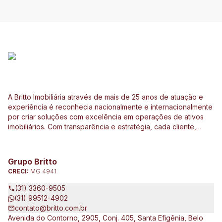
A Britto Imobiliária através de mais de 25 anos de atuação e
experiência é reconhecia nacionalmente e internacionalmente
por criar soluções com excelência em operações de ativos
imobiliários. Com transparência e estratégia, cada cliente,
investidor e parceiro são direcionados de forma
personalizada a ter o melhor resultado em operações e
investimentos ligados ao mercado imobiliário, construção civil,
Grupo Britto
incorporação de empreendimentos, avaliações e perícias de
CRECI:
MG 4941
imóveis urbanos e rurais. Atuamos no Brasil e no exterior, junto
a clientes exigentes e de vários tipos e porte, que pretendem
(31) 3360-9505
expandir seus negócios.
(31) 99512-4902
contato@britto.com.br
Avenida do Contorno, 2905, Conj. 405, Santa Efigênia, Belo