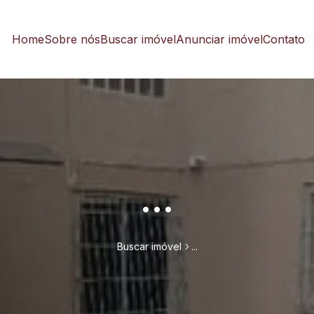
Home
Sobre nós
Buscar imóvel
Anunciar imóvel
Contato
...
Buscar imóvel
...