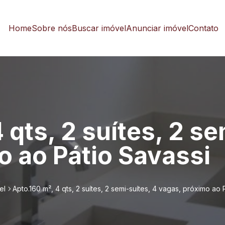
Home
Sobre nós
Buscar imóvel
Anunciar imóvel
Contato
 qts, 2 suítes, 2 se
o ao Pátio Savassi
el
Apto.160 m², 4 qts, 2 suítes, 2 semi-suítes, 4 vagas, próximo ao 