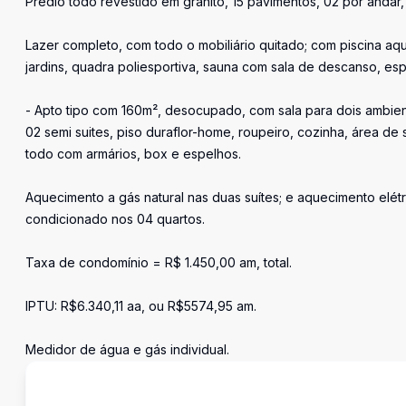
Prédio todo revestido em granito, 15 pavimentos, 02 por andar,
Lazer completo, com todo o mobiliário quitado; com piscina aq
jardins, quadra poliesportiva, sauna com sala de descanso, esp
- Apto tipo com 160m², desocupado, com sala para dois ambient
02 semi suites, piso duraflor-home, roupeiro, cozinha, área de 
todo com armários, box e espelhos.
Aquecimento a gás natural nas duas suítes; e aquecimento elétr
condicionado nos 04 quartos.
Taxa de condomínio = R$ 1.450,00 am, total.
IPTU: R$6.340,11 aa, ou R$5574,95 am.
Medidor de água e gás individual.