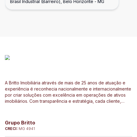
Brasil Industrial (Barreiro), Belo Horizonte - MG
A Britto Imobiliária através de mais de 25 anos de atuação e
experiência é reconhecia nacionalmente e internacionalmente
por criar soluções com excelência em operações de ativos
imobiliários. Com transparência e estratégia, cada cliente,
investidor e parceiro são direcionados de forma
personalizada a ter o melhor resultado em operações e
investimentos ligados ao mercado imobiliário, construção civil,
Grupo Britto
incorporação de empreendimentos, avaliações e perícias de
CRECI:
MG 4941
imóveis urbanos e rurais. Atuamos no Brasil e no exterior, junto