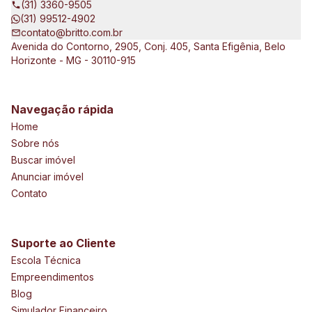
a clientes exigentes e de vários tipos e porte, que pretendem
(31) 3360-9505
expandir seus negócios.
(31) 99512-4902
contato@britto.com.br
Avenida do Contorno, 2905, Conj. 405, Santa Efigênia, Belo
Horizonte - MG - 30110-915
Navegação rápida
Home
Sobre nós
Buscar imóvel
Anunciar imóvel
Contato
Suporte ao Cliente
Escola Técnica
Empreendimentos
Blog
Simulador Financeiro