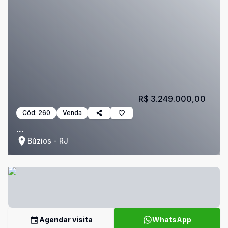
R$ 3.249.000,00
Cód:
260
Venda
...
Búzios - RJ
Agendar visita
WhatsApp