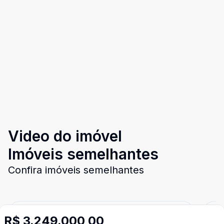
Video do imóvel
Imóveis semelhantes
Confira imóveis semelhantes
R$ 3.249.000,00
Cód:
146
Comparar
Có