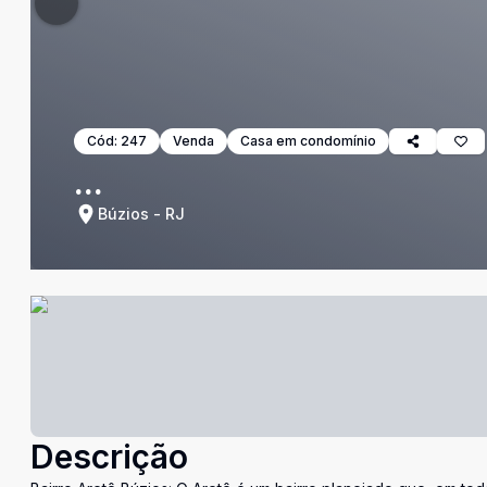
Cód:
247
Venda
Casa em condomínio
...
Búzios - RJ
Descrição