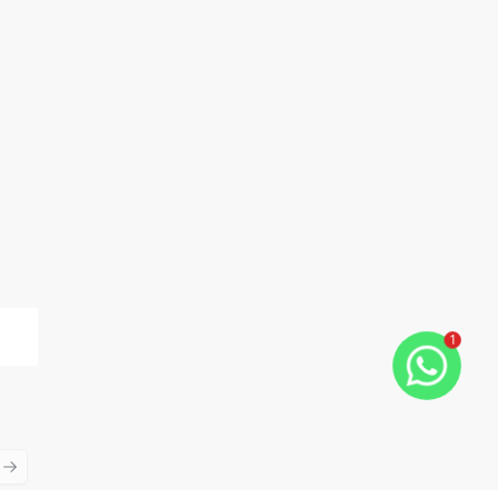
1
ious slide
Next slide