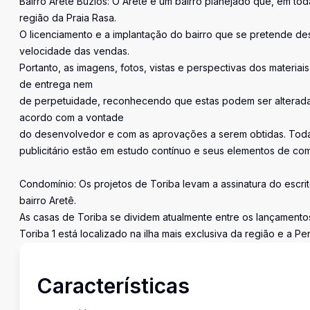
Bairro Aretê Búzios: O Aretê é um bairro planejado que, em tod
região da Praia Rasa.
O licenciamento e a implantação do bairro que se pretende des
velocidade das vendas.
Portanto, as imagens, fotos, vistas e perspectivas dos materiai
de entrega nem
de perpetuidade, reconhecendo que estas podem ser alterada
acordo com a vontade
do desenvolvedor e com as aprovações a serem obtidas. Todas 
publicitário estão em estudo contínuo e seus elementos de co
Condomínio: Os projetos de Toriba levam a assinatura do escri
bairro Aretê.
As casas de Toriba se dividem atualmente entre os lançamentos
Toriba 1 está localizado na ilha mais exclusiva da região e a P
Características