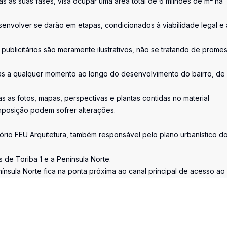
as as suas fases, visa ocupar uma área total de 6 milhões de m² na
envolver se darão em etapas, condicionados à viabilidade legal e 
s publicitários são meramente ilustrativos, não se tratando de prome
s a qualquer momento ao longo do desenvolvimento do bairro, de
as fotos, mapas, perspectivas e plantas contidas no material
mposição podem sofrer alterações.
tório FEU Arquitetura, também responsável pelo plano urbanístico d
 de Toriba 1 e a Península Norte.
enínsula Norte fica na ponta próxima ao canal principal de acesso ao 