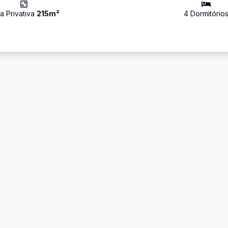
a Privativa
215
m²
4
Dormitório