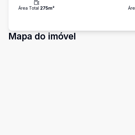
Área Total
275
m²
Áre
Mapa do imóvel