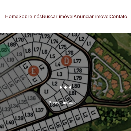
Home
Sobre nós
Buscar imóvel
Anunciar imóvel
Contato
...
Buscar imóvel
...