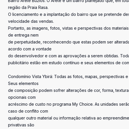
Bairro Aretê Búzios: O Aretê é um bairro planejado que, em tod
região da Praia Rasa.
O licenciamento e a implantação do bairro que se pretende des
velocidade das vendas.
Portanto, as imagens, fotos, vistas e perspectivas dos materiai
de entrega nem
de perpetuidade, reconhecendo que estas podem ser alterada
acordo com a vontade
do desenvolvedor e com as aprovações a serem obtidas. Todas 
publicitário estão em estudo contínuo e seus elementos de co
Condomínio Vista Ybirá: Todas as fotos, mapas, perspectivas e p
Seus elementos
de composição podem sofrer alterações de cor, forma, textur
opcionais com
acréscimo de custo no programa My Choice. As unidades serã
caso de conflito com
qualquer outro material ou informação relativa ao empreendim
privativas são