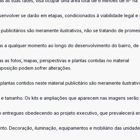
as as suas fases, visa ocupar uma área total de 6 milhões de m² na
envolver se darão em etapas, condicionados à viabilidade legal e 
s publicitários são meramente ilustrativos, não se tratando de prome
s a qualquer momento ao longo do desenvolvimento do bairro, de
as fotos, mapas, perspectivas e plantas contidas no material
mposição podem sofrer alterações.
lantas contidos neste material publicitário são meramente ilustrativ
a e tamanho. Os kits e ampliações que aparecem nas imagens serão
o entregues obedecendo ao projeto executivo, que prevalecerá e
ento. Decoração, iluminação, equipamentos e mobiliário das unidad