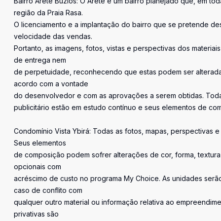
Bairro Aretê Búzios: O Aretê é um bairro planejado que, em tod
região da Praia Rasa.
O licenciamento e a implantação do bairro que se pretende des
velocidade das vendas.
Portanto, as imagens, fotos, vistas e perspectivas dos materiai
de entrega nem
de perpetuidade, reconhecendo que estas podem ser alterada
acordo com a vontade
do desenvolvedor e com as aprovações a serem obtidas. Todas 
publicitário estão em estudo contínuo e seus elementos de co
Condomínio Vista Ybirá: Todas as fotos, mapas, perspectivas e p
Seus elementos
de composição podem sofrer alterações de cor, forma, textur
opcionais com
acréscimo de custo no programa My Choice. As unidades serã
caso de conflito com
qualquer outro material ou informação relativa ao empreendim
privativas são