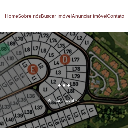
Home
Sobre nós
Buscar imóvel
Anunciar imóvel
Contato
...
Buscar imóvel
...