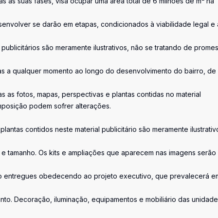
as as suas fases, visa ocupar uma área total de 6 milhões de m² na
envolver se darão em etapas, condicionados à viabilidade legal e 
s publicitários são meramente ilustrativos, não se tratando de prome
s a qualquer momento ao longo do desenvolvimento do bairro, de
as fotos, mapas, perspectivas e plantas contidas no material
mposição podem sofrer alterações.
lantas contidos neste material publicitário são meramente ilustrativ
a e tamanho. Os kits e ampliações que aparecem nas imagens serão
o entregues obedecendo ao projeto executivo, que prevalecerá e
ento. Decoração, iluminação, equipamentos e mobiliário das unidad