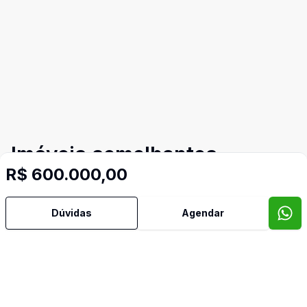
Imóveis semelhantes
R$ 600.000,00
Confira imóveis semelhantes
Dúvidas
Agendar
Cód:
392
Comparar
Có