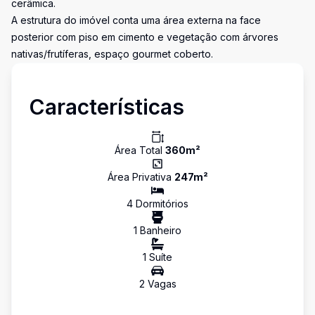
cerâmica.
A estrutura do imóvel conta uma área externa na face
posterior com piso em cimento e vegetação com árvores
nativas/frutíferas, espaço gourmet coberto.
Características
Área Total
360
m²
Área Privativa
247
m²
4
Dormitório
s
1
Banheiro
1
Suíte
2
Vaga
s