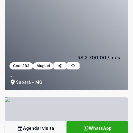
R$ 2.700,00
/ mês
Cód:
383
Aluguel
...
Sabará - MG
Agendar visita
WhatsApp