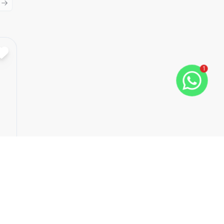
ious slide
Next slide
Cód:
323
Comparar
1