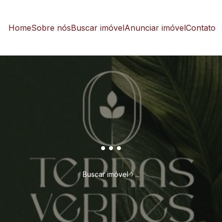
Home
Sobre nós
Buscar imóvel
Anunciar imóvel
Contato
...
Buscar imóvel
...