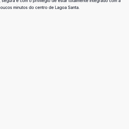
 segura e com o privilégio de estar totalmente integrado com a
a poucos minutos do centro de Lagoa Santa.